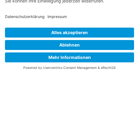
14. Spieltag
15. Spieltag
16. Spieltag
Cup-Galerie
Bilder folgen in Kürze
Datenschutz
Impressum
Cookie-Einstellungen