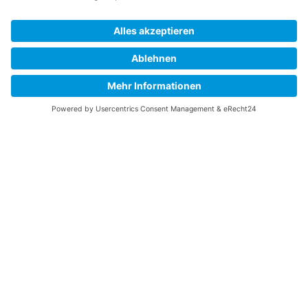
Der Verein - lernt uns kennen!
Als einer der ältesten Minigolfvereine des Ruhrgebiets kann der
1. MGC Gelsenkirchen stolz auf eine 62-jährige Geschichte
zurückblicken. Wir haben uns seit der Gründung im Jahr 1961
stets für den Minigolf-Sport engagiert und nicht nur auf
nationaler, sondern auch auf internationaler Ebene unsere
Erfolge verzeichnet.
Als Verein blicken wir jedoch nicht nur in die Vergangenheit,